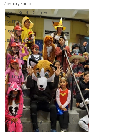
Advisory Board
Hudson Sports Complex
FSA PRO
Running
Beautiful People
Halloween Prison Tour
FSA PREMIER
5K
Northeast Pride Baseball
ODP
Softball
HSC Dome
Fox Football Academy
WarKick Charity Event
Foxes Sports Foundation