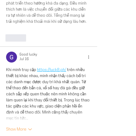
phát triển theo hướng khá đa dạng. Điều mình 
thích hơn là việc chuyển đổi giữa các khu diễn 
ra tự nhiên và dễ theo dõi. Tổng thể mang lại 
trải nghiệm khá thoải mái khi sử dụng lâu hơn.
Like
Good lucky
Jul 16
Khi mình truy cập 
https://luck8.ph/
 trên nhiều 
thiết bị khác nhau, mình nhận thấy cách bố trí 
các danh mục được duy trì khá nhất quán. Từ 
thể thao đến bắn cá, xổ số hay đá gà đều giữ 
cách sắp xếp quen thuộc nên mình không cần 
làm quen lại khi thay đổi thiết bị. Trong lúc thao 
tác giữa các khu vực, giao diện phản hồi ổn 
định và dễ theo dõi. Mình cũng thấy chuyên 
mục tin tức…
Show More