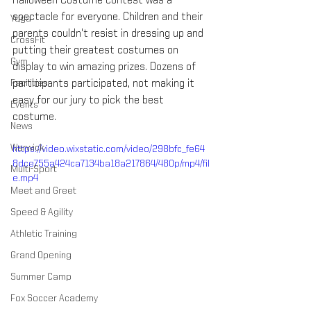
Halloween Costume contest was a 
spectacle for everyone. Children and their 
Yoga
parents couldn't resist in dressing up and 
CrossFit
putting their greatest costumes on 
Gym
display to win amazing prizes. Dozens of 
Facilities
participants participated, not making it 
easy for our jury to pick the best 
Events
costume. 
News
Warwick
https://video.wixstatic.com/video/298bfc_fe64
8dce755a424ca7134ba18a217864/480p/mp4/fil
Multi-Sport
e.mp4
Meet and Greet
Speed & Agility
Athletic Training
Grand Opening
Summer Camp
Fox Soccer Academy