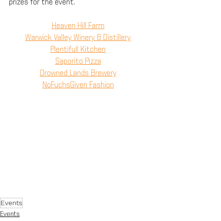
prizes for the event.
Heaven Hill Farm
Warwick Valley Winery & Distillery
Plentifull Kitchen
Saporito Pizza
Drowned Lands Brewery
NoFuchsGiven Fashion
Events
Events