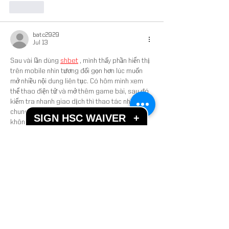
Like
batc2929
Jul 13
Sau vài lần dùng 
shbet
 , mình thấy phần hiển thị 
trên mobile nhìn tương đối gọn hơn lúc muốn 
mở nhiều nội dung liên tục. Có hôm mình xem 
thể thao điện tử và mở thêm game bài, sau đó 
kiểm tra nhanh giao dịch thì thao tác nhìn 
chung vẫn khá nhẹ. Cảm giác dùng lâu cũng 
SIGN HSC WAIVER
+
không bị rối mắt quá nhiều.
Like
Good lucky
Jul 12
khi tôi tìm hiểu cách các nền tảng trực tuyến tối 
ưu hệ thống của mình, 
shbet
 mang lại cảm giác 
khá chuyên nghiệp trong cách tổ chức nội 