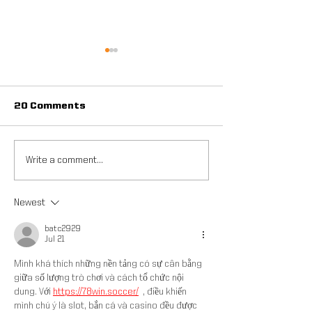
20 Comments
Arsenal Football
ZogSports' Adu
Write a comment...
Development Camp
Soccer League
Special Offer
To HSC
Newest
batc2929
Jul 21
Mình khá thích những nền tảng có sự cân bằng 
giữa số lượng trò chơi và cách tổ chức nội 
dung. Với 
https://78win.soccer/
  , điều khiến 
mình chú ý là slot, bắn cá và casino đều được 